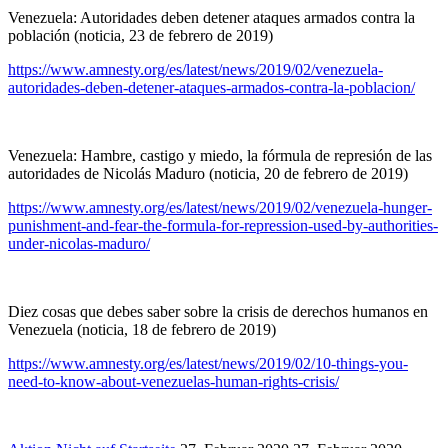
Venezuela: Autoridades deben detener ataques armados contra la
población (noticia, 23 de febrero de 2019)
https://www.amnesty.org/es/latest/news/2019/02/venezuela-
autoridades-deben-detener-ataques-armados-contra-la-poblacion/
Venezuela: Hambre, castigo y miedo, la fórmula de represión de las
autoridades de Nicolás Maduro (noticia, 20 de febrero de 2019)
https://www.amnesty.org/es/latest/news/2019/02/venezuela-hunger-
punishment-and-fear-the-formula-for-repression-used-by-authorities-
under-nicolas-maduro/
Diez cosas que debes saber sobre la crisis de derechos humanos en
Venezuela (noticia, 18 de febrero de 2019)
https://www.amnesty.org/es/latest/news/2019/02/10-things-you-
need-to-know-about-venezuelas-human-rights-crisis/