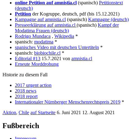
online Petition auf amnistia.cl
(spanisch)
Petitionstext
(deutsch)
Petition
der Kogruppe, deutsch, pdf (bis 15.12.2021)
Kampagne auf amnistia.cl
(spanisch)
Kampagne (deutsch)
Presseerklärung auf amnistia.cl
(spanisch)
Kampf der
Modatima Frauen (deutsch)
Rodrigo Mundaca
,
Wikipedia
*
spanisch:
modatima
*
spanisches Video mit deutschen Untertiteln
*
spanisch:
biobiochile.cl
*
Editorial #13
15.7.2021 von
amnistia.cl
Erneute Morddrohung
Historie zu diesem Fall
2017 urgent action
2018 news
2018 report
Internationaler Nürnberger Menschenrechtspreis 2019
*
Aktion
,
Chile
auf Startseite
6. Juni 2021
12. August 2021
Fußbereich
Impressum