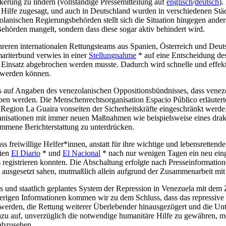
erung zu lindern (vollständige Pressemitteilung auf
englisch
/
deutsch
).
e Hilfe zugesagt, und auch in Deutschland wurden in verschiedenen Stä
anischen Regierungsbehörden stellt sich die Situation hingegen anders
 Behörden mangelt, sondern dass diese sogar aktiv behindert wird.
reren internationalen Rettungsteams aus Spanien, Österreich und Deuts
ariterbund verwies in einer
Stellungnahme
* auf eine Entscheidung des
r Einsatz abgebrochen werden musste. Dadurch wird schnelle und effekt
n werden können.
s auf Angaben des venezolanischen Oppositionsbündnisses, dass venezo
rieben werden. Die Menschenrechtsorganisation Espacio Público erläut
egion La Guaira vonseiten der Sicherheitskräfte eingeschränkt werde. 
Organisationen mit immer neuen Maßnahmen wie beispielsweise eines d
ommene Berichterstattung zu unterdrücken.
 freiwillige Helfer*innen, anstatt für ihre wichtige und lebensrettende
dien
El Diario
* und
El Nacional
* nach nur wenigen Tagen ein neu einge
s registrieren konnten. Die Abschaltung erfolgte nach Presseinformati
gesetzt sahen, mutmaßlich allein aufgrund der Zusammenarbeit mit a
es und staatlich geplantes System der Repression in Venezuela mit dem 
igen Informationen kommen wir zu dem Schluss, dass das repressive 
 werden, die Rettung weiterer Überlebender hinausgezögert und die Unt
azu auf, unverzüglich die notwendige humanitäre Hilfe zu gewähren, m
 abzusehen.