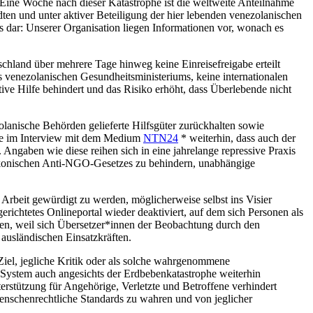
 Eine Woche nach dieser Katastrophe ist die weltweite Anteilnahme
dten und unter aktiver Beteiligung der hier lebenden venezolanischen
 dar: Unserer Organisation liegen Informationen vor, wonach es
chland über mehrere Tage hinweg keine Einreisefreigabe erteilt
 venezolanischen Gesundheitsministeriums, keine internationalen
ive Hilfe behindert und das Risiko erhöht, dass Überlebende nicht
lanische Behörden gelieferte Hilfsgüter zurückhalten sowie
erte im Interview mit dem Medium
NTN24
* weiterhin, dass auch der
Angaben wie diese reihen sich in eine jahrelange repressive Praxis
rakonischen Anti-NGO-Gesetzes zu behindern, unabhängige
 Arbeit gewürdigt zu werden, möglicherweise selbst ins Visier
richtetes Onlineportal wieder deaktiviert, auf dem sich Personen als
onen, weil sich Übersetzer*innen der Beobachtung durch den
usländischen Einsatzkräften.
Ziel, jegliche Kritik oder als solche wahrgenommene
System auch angesichts der Erdbebenkatastrophe weiterhin
erstützung für Angehörige, Verletzte und Betroffene verhindert
enschenrechtliche Standards zu wahren und von jeglicher