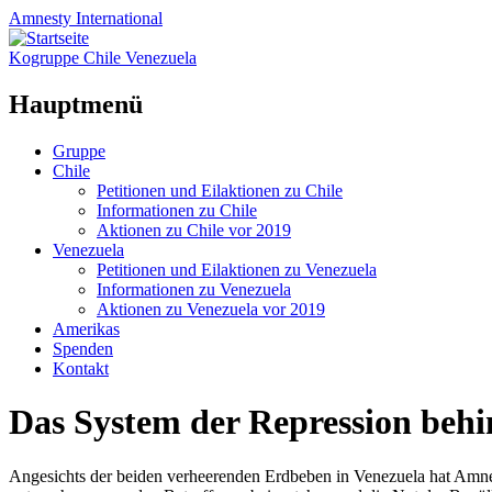
Amnesty
International
Kogruppe Chile Venezuela
Hauptmenü
Zum
Gruppe
Inhalt
Chile
springen
Petitionen und Eilaktionen zu Chile
Informationen zu Chile
Aktionen zu Chile vor 2019
Venezuela
Petitionen und Eilaktionen zu Venezuela
Informationen zu Venezuela
Aktionen zu Venezuela vor 2019
Amerikas
Spenden
Kontakt
Das System der Repression behi
Angesichts der beiden verheerenden Erdbeben in Venezuela hat Amnest