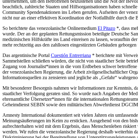
unternehmen, um den Betroffenen beizustehen und die Not der Bevölk
beachtlich, zahlreiche Staaten und Hilfsorganisationen haben schnell
Community Spendenaktionen ins Leben gerufen. Aufseiten der venezol
nicht nur an einer effektiven Koordination der Notfallhilfe durch die
So berichtete das venezolanische Onlinemedium
El Pitazo
*, dass meh
wurde. Der an der geplanten Rettungsmission beteiligte Deutsche Sam
medizinischen Hilfskräfte ins Land einreisen zu lassen, woraufhin de
mehr rechtzeitig aus den zahllosen eingestürzten Gebäuden geborge
Das argentinische Portal
Cuestión Entrerriana
* berichtete mit Verwei
Sammelstellen schließen würden, die nicht von staatlicher Seite bet
Zugang von Journalist*innen in die vom Erdbeben schwer betroffene R
der venezolanischen Regierung, die Arbeit zivilgesellschaftlicher 
Informationsquellen zu zensieren und jegliche als „Gefahr“ wahrgen
Mit besonderer Besorgnis nahmen wir Informationen zur Kenntnis, dass
staatlicher Verfolgung geraten sind. So wurde nach Angaben der Me
ehrenamtliche Übersetzer*innen für die internationalen Rettungsteam
Geheimdienst SEBIN sowie den militärischen Abwehrdienst DGCIM aus
Amnesty International dokumentiert seit vielen Jahren ein umfassend
Meinungsäußerungen im Keim zu ersticken. Ausgehend von den bisher
aufrechterhalten wird mit dem Ergebnis, dass Menschenleben riskiert
werden. Wir rufen die venezolanische Regierung deshalb weiterhin d
Diskriminierung bei der Bereitstellung von Unterstützungsleistungen